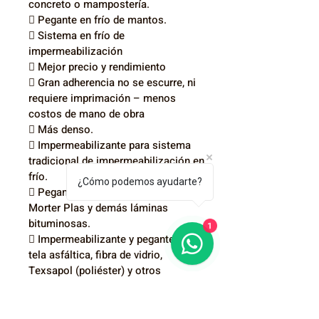
concreto o mampostería.
 Pegante en frío de mantos.
 Sistema en frío de 
impermeabilización
 Mejor precio y rendimiento
 Gran adherencia no se escurre, ni 
requiere imprimación – menos 
costos de mano de obra
 Más denso.
 Impermeabilizante para sistema 
tradicional de impermeabilización en 
frío.
¿Cómo podemos ayudarte?
 Pegante en frío para mantos 
Morter Plas y demás láminas 
1
bituminosas.
 Impermeabilizante y pegante para 
tela asfáltica, fibra de vidrio, 
Texsapol (poliéster) y otros 
refuerzos dimensionales.
 Brinda impermeabilidad y 
resistencia total ante la oxidación a 