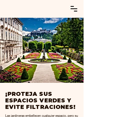
MANTENIMIENTO E
MANTENIMIENTO E
IMPERMEABILIZACIÓN
IMPERMEABILIZACIÓN
DE JARDINERAS
DE JARDINERAS
Cotiza Gratis Hoy
¡PROTEJA SUS
ESPACIOS VERDES Y
EVITE FILTRACIONES!
Las jardineras embellecen cualquier espacio, pero su